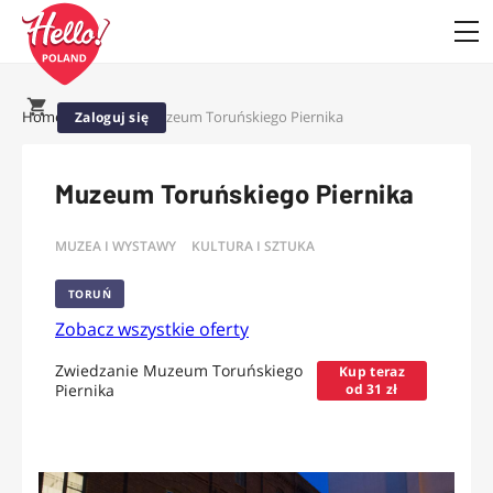
Home
Oferty
Muzeum Toruńskiego Piernika
Zaloguj się
Muzeum Toruńskiego Piernika
MUZEA I WYSTAWY
KULTURA I SZTUKA
TORUŃ
Zobacz wszystkie oferty
Zwiedzanie Muzeum Toruńskiego
Kup teraz
Piernika
od 31 zł