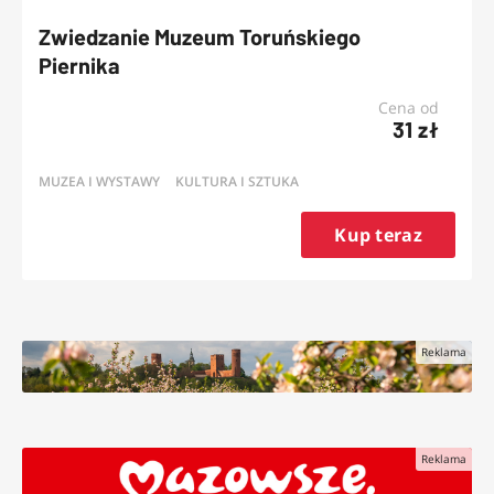
Zwiedzanie Muzeum Toruńskiego
Piernika
Cena od
31 zł
MUZEA I WYSTAWY
KULTURA I SZTUKA
Kup teraz
Reklama
Reklama