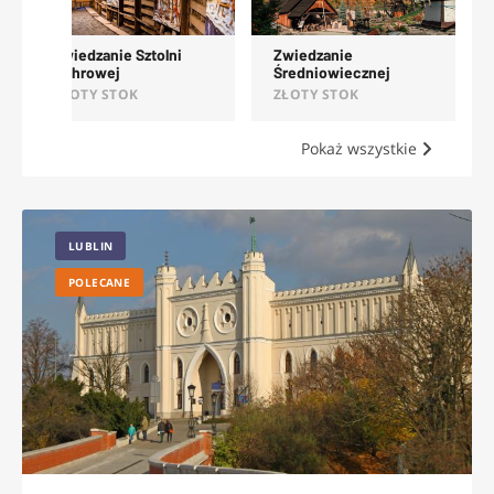
Zwiedzanie Kopalni
Zwiedzanie Sztolni
Złota w Złotym Stoku
Ochrowej
ZŁOTY STOK
ZŁOTY STOK
Pokaż wszystkie
LUBLIN
POLECANE