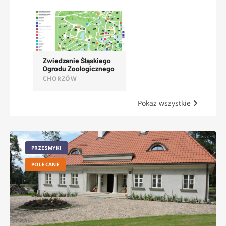
OFERTY
Zwiedzanie Śląskiego
Ogrodu Zoologicznego
CHORZÓW
Pokaż wszystkie
PRZESMYKI
POLECANE