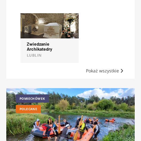
OFERTY
Zwiedzanie
Archikatedry
Lubelskiej
LUBLIN
Pokaż wszystkie
POMIECHÓWEK
POLECANE