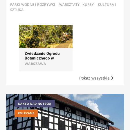
PARKI WODNE I ROZRYWKI
WARSZTATY I KURSY
KULTURA I
SZTUKA
OFERTY
Zwiedzanie Ogrodu
Botanicznego w
Powsinie
WARSZAWA
Pokaż wszystkie
NAKŁO NAD NOTECIĄ
POLECANE