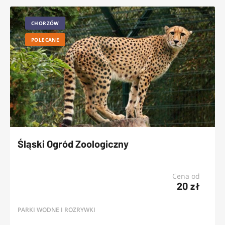
CHORZÓW
POLECANE
Śląski Ogród Zoologiczny
Cena od
20 zł
PARKI WODNE I ROZRYWKI