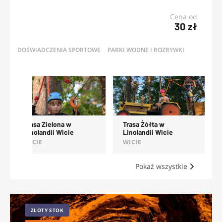
Cena od
30 zł
DOŚWIADCZENIA SPORTOWE
PARKI WODNE I ROZRYWKI
OFERTY
Ścianka Wspinaczkowa
Trasa Czerwona w
w Linolandii Wicie
Linolandii Wicie
WICIE
WICIE
Pokaż wszystkie
ZŁOTY STOK