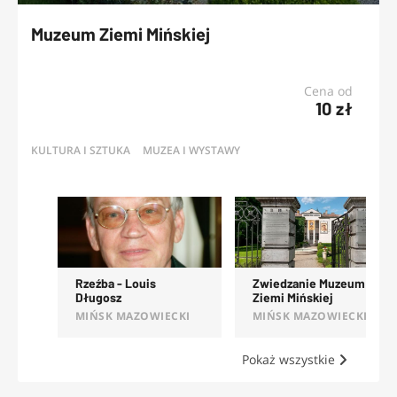
Muzeum Ziemi Mińskiej
Cena od
10 zł
KULTURA I SZTUKA
MUZEA I WYSTAWY
OFERTY
Rzeźba - Louis
Zwiedzanie Muzeum
Długosz
Ziemi Mińskiej
MIŃSK MAZOWIECKI
MIŃSK MAZOWIECKI
Pokaż wszystkie