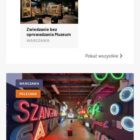
Zwiedzanie bez
oprowadzania Muzeum
Narodowego w
WARSZAWA
Warszawie
Pokaż wszystkie
WARSZAWA
POLECANE