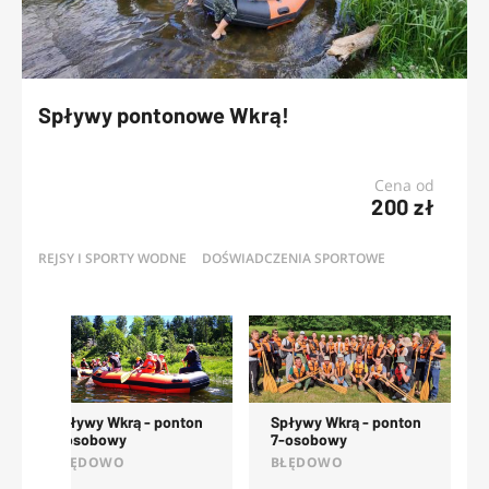
Spływy pontonowe Wkrą!
Cena od
200 zł
REJSY I SPORTY WODNE
DOŚWIADCZENIA SPORTOWE
OFERTY
Spływy Wkrą
Spływy Wkrą - ponton
packraftem dla 2 osób
2 osobowy
POMIECHÓWEK
BŁĘDOWO