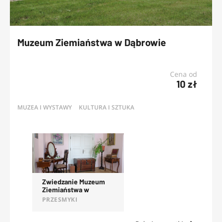
Muzeum Ziemiaństwa w Dąbrowie
Cena od
10 zł
MUZEA I WYSTAWY
KULTURA I SZTUKA
OFERTY
Zwiedzanie Muzeum
Ziemiaństwa w
Dąbrowie
PRZESMYKI