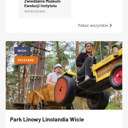
Zwiedzanie Muzeum
Ewolucji Instytutu
Paleobiologii PAN
WARSZAWA
Pokaż wszystkie
WICIE
POLECANE
Park Linowy Linolandia Wicie