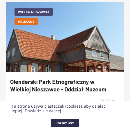
WIELKA NIESZAWKA
POLECANE
Olenderski Park Etnograficzny w
Wielkiej Nieszawce - Oddział Muzeum
Etnograficznego w Toruniu
Cena od
18 zł
Ta strona używa ciasteczek (cookies), aby działać
lepiej.
Dowiedz się więcej
.
MUZEA I WYSTAWY
KULTURA LUDOWA
KULTURA I SZTUKA
Rozumiem