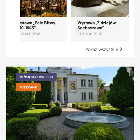
Wystawa „Nad Bzurą
Wystawa „Pole Bitwy
bez zmian"
1939-1945"
SOCHACZEW
SOCHACZEW
Pokaż wszystkie
MIŃSK MAZOWIECKI
POLECANE