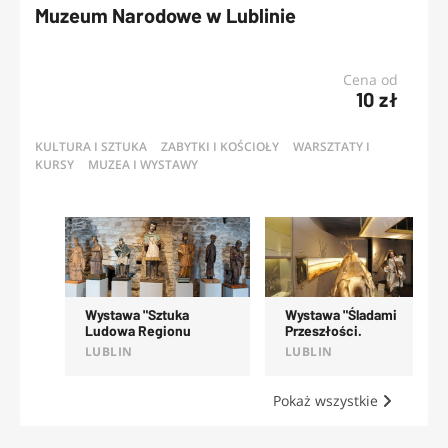
Muzeum Narodowe w Lublinie
Cena od
10 zł
KULTURA I SZTUKA
ZABYTKI I KOŚCIOŁY
WARSZTATY I
KURSY
MUZEA I WYSTAWY
OFERTY
Wystawa "Sztuka
Wystawa "Śladami
Ludowa Regionu
Przeszłości.
Lubelskiego"
Najdawniejsze Dzieje
LUBLIN
LUBLIN
Ziemi Lubelskiej"
Pokaż wszystkie