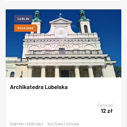
LUBLIN
POLECANE
Archikatedra Lubelska
Cena od
12 zł
ZABYTKI I KOŚCIOŁY
KULTURA I SZTUKA