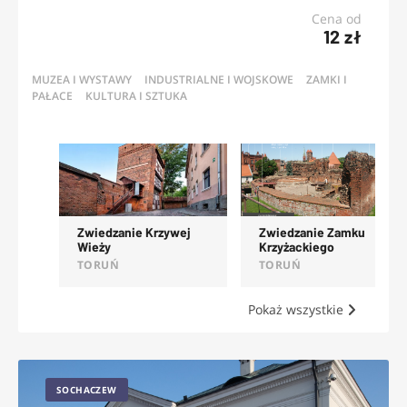
Cena od
12 zł
MUZEA I WYSTAWY
INDUSTRIALNE I WOJSKOWE
ZAMKI I
PAŁACE
KULTURA I SZTUKA
OFERTY
Zwiedzanie Krzywej
Zwiedzanie Zamku
Wieży
Krzyżackiego
TORUŃ
TORUŃ
Pokaż wszystkie
SOCHACZEW