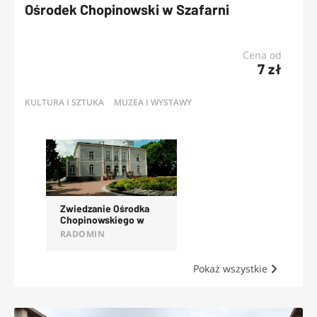
Ośrodek Chopinowski w Szafarni
Cena od
7 zł
KULTURA I SZTUKA
MUZEA I WYSTAWY
OFERTY
Zwiedzanie Ośrodka
Chopinowskiego w
Szafarni
RADOMIN
Pokaż wszystkie