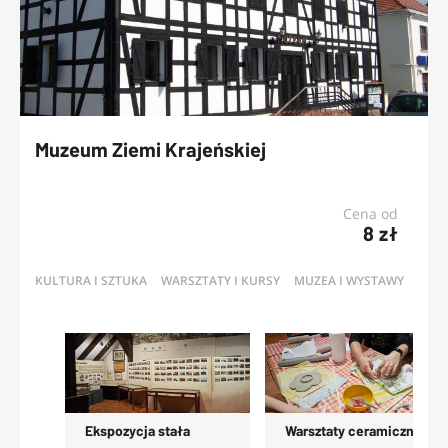
Muzeum Ziemi Krajeńskiej
Cena od
8 zł
KULTURA I SZTUKA
WARSZTATY I KURSY
MUZEA I WYSTAWY
OFERTY
Ekspozycja stała
Warsztaty ceramiczne