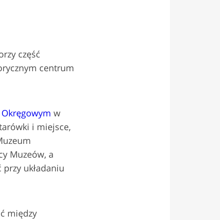
orzy część
torycznym centrum
 Okręgowym
w
arówki i miejsce,
 Muzeum
cy Muzeów, a
ć przy układaniu
ać między