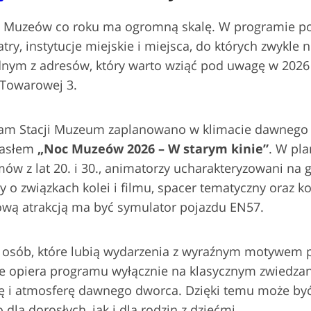
Muzeów co roku ma ogromną skalę. W programie poj
atry, instytucje miejskie i miejsca, do których zwykle n
dnym z adresów, który warto wziąć pod uwagę w 2026 
 Towarowej 3.
am Stacji Muzeum zaplanowano w klimacie dawnego 
hasłem
„Noc Muzeów 2026 – W starym kinie”
. W pla
mów z lat 20. i 30., animatorzy ucharakteryzowani na 
o związkach kolei i filmu, spacer tematyczny oraz ko
ową atrakcją ma być symulator pojazdu EN57.
a osób, które lubią wydarzenia z wyraźnym motywem
 opiera programu wyłącznie na klasycznym zwiedzani
ykę i atmosferę dawnego dworca. Dzięki temu może b
la dorosłych, jak i dla rodzin z dziećmi.