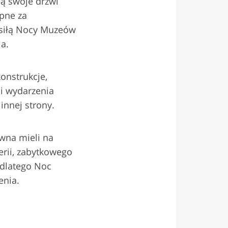
ją swoje drzwi
ępne za
ą siłą Nocy Muzeów
a.
onstrukcje,
 i wydarzenia
innej strony.
awna mieli na
erii, zabytkowego
e dlatego Noc
enia.