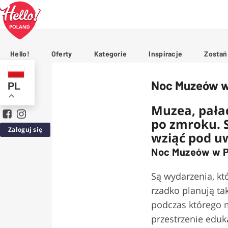
Hello!
Oferty
Kategorie
Inspiracje
Zostań
Noc Muzeów w 
PL
Muzea, pałace
po zmroku. 
Zaloguj się
wziąć pod u
Noc Muzeów w Po
Są wydarzenia, kt
rzadko planują ta
podczas którego mu
przestrzenie eduk