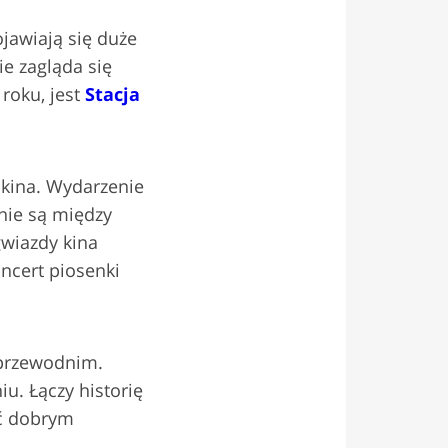
awiają się duże
ie zagląda się
roku, jest
Stacja
kina. Wydarzenie
nie są między
gwiazdy kina
ncert piosenki
 przewodnim.
u. Łączy historię
yć dobrym