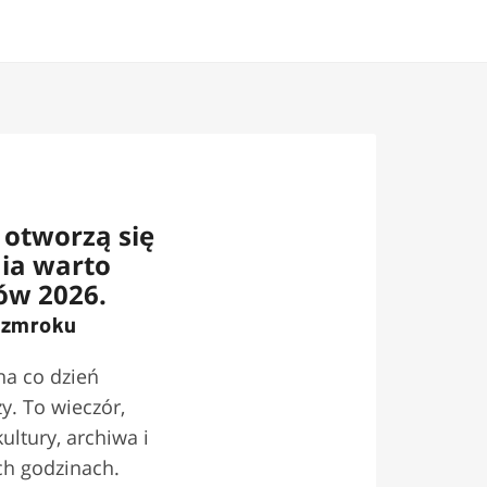
ą otworzą się
ia warto
ów 2026.
o zmroku
na co dzień
. To wieczór,
ultury, archiwa i
ch godzinach.