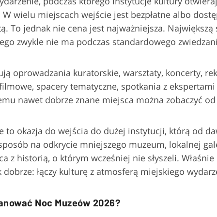
arzenie, podczas którego instytucje kultury otwiera
 W wielu miejscach wejście jest bezpłatne albo dost
ą. To jednak nie cena jest najważniejsza. Największ
órego zwykle nie ma podczas standardowego zwiedzani
ą oprowadzania kuratorskie, warsztaty, koncerty, rek
 filmowe, spacery tematyczne, spotkania z ekspertami
temu nawet dobrze znane miejsca można zobaczyć od 
 to okazja do wejścia do dużej instytucji, którą od d
h sposób na odkrycie mniejszego muzeum, lokalnej gal
a z historią, o którym wcześniej nie słyszeli. Właśni
 dobrze: łączy kulturę z atmosferą miejskiego wydarz
lanować Noc Muzeów 2026?