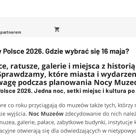
 partnerem
Polsce 2026. Gdzie wybrać się 16 maja?
, ratusze, galerie i miejsca z histori
Sprawdzamy, które miasta i wydarzen
wagę podczas planowania Nocy Muze
lsce 2026. Jedna noc, setki miejsc i kultura p
óre co roku przyciągają do muzeów także tych, którzy 
kie wyjścia.
Noc Muzeów
zdecydowanie do nich należy
zea, galerie, pałace, zabytkowe budynki, instytucje k
acyjne otwierają się dla odwiedzających w nietypowy