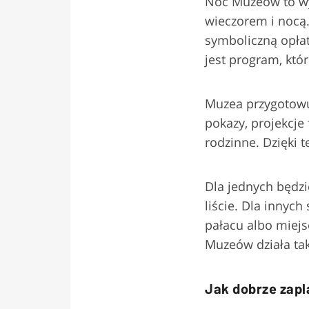
Noc Muzeów to wyd
wieczorem i nocą.
symboliczną opłat
jest program, kt
Muzea przygotowuj
pokazy, projekcje
rodzinne. Dzięki 
Dla jednych będzie
liście. Dla innyc
pałacu albo miejsc
Muzeów działa tak
Jak dobrze zap