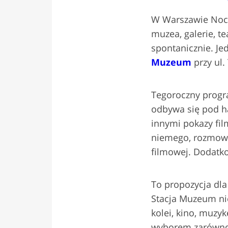
W Warszawie Noc 
muzea, galerie, te
spontanicznie. Je
Muzeum
przy ul.
Tegoroczny progr
odbywa się pod 
innymi pokazy fil
niemego, rozmowy 
filmowej. Dodatk
To propozycja dl
Stacja Muzeum nie
kolei, kino, muz
wyborem zarówno d