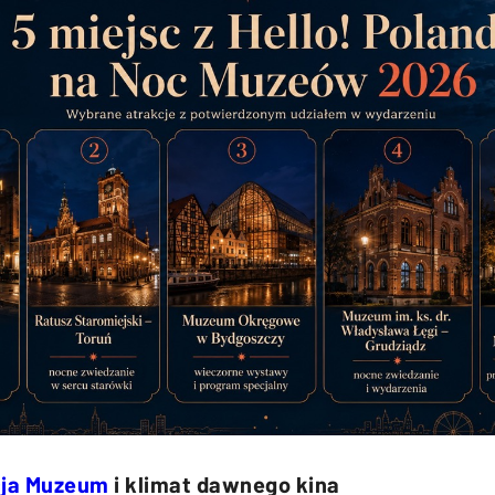
cja Muzeum
i klimat dawnego kina