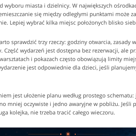
od wyboru miasta i dzielnicy. W największych ośrodka
rzemieszczanie się między odległymi punktami może z
ie. Lepiej wybrać kilka miejsc położonych blisko sieb
rto sprawdzić trzy rzeczy: godziny otwarcia, zasady we
. Część wydarzeń jest dostępna bez rezerwacji, ale pr
arsztatach i pokazach często obowiązują limity miejs
wydarzenie jest odpowiednie dla dzieci, jeśli planuje
iem jest ułożenie planu według prostego schematu: 
o mniej oczywiste i jedno awaryjne w pobliżu. Jeśli 
ga kolejka, nie trzeba tracić całego wieczoru.