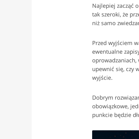
Najlepiej zacząć 
tak szeroki, że p
niż samo zwiedzan
Przed wyjściem wa
ewentualne zapisy
oprowadzaniach, w
upewnić się, czy 
wyjście.
Dobrym rozwiązan
obowiązkowe, jedn
punkcie będzie dłu