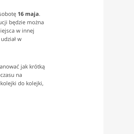
 sobotę
16 maja
.
ucji będzie można
iejsca w innej
 udział w
lanować jak krótką
 czasu na
olejki do kolejki,