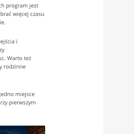
ch program jest
abrać więcej czasu
ie.
jścia i
zy
c. Warto też
my rodzinne
jedno miejsce
przy pierwszym